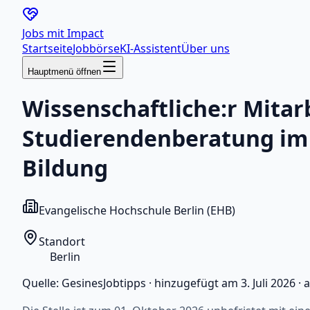
Jobs mit
Impact
Startseite
Jobbörse
KI-Assistent
Über uns
Hauptmenü öffnen
Wissenschaftliche:r Mitar
Studierendenberatung im 
Bildung
Evangelische Hochschule Berlin (EHB)
Standort
Berlin
Quelle:
GesinesJobtipps
·
hinzugefügt am
3. Juli 2026
·
a