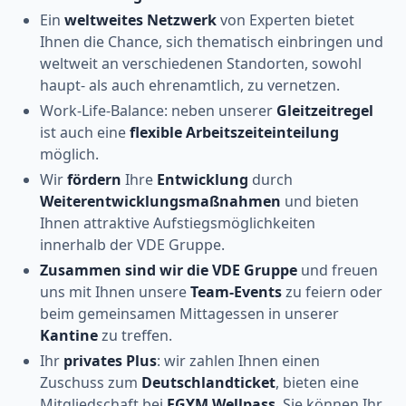
Ein
weltweites Netzwerk
von Experten bietet
Ihnen die Chance, sich thematisch einbringen und
weltweit an verschiedenen Standorten, sowohl
haupt- als auch ehrenamtlich, zu vernetzen.
Work-Life-Balance: neben unserer
Gleitzeitregel
ist auch eine
flexible Arbeitszeiteinteilung
möglich.
Wir
fördern
Ihre
Entwicklung
durch
Weiterentwicklungsmaßnahmen
und bieten
Ihnen attraktive Aufstiegsmöglichkeiten
innerhalb der VDE Gruppe.
Zusammen sind wir die VDE Gruppe
und freuen
uns mit Ihnen unsere
Team-Events
zu feiern oder
beim gemeinsamen Mittagessen in unserer
Kantine
zu treffen.
Ihr
privates Plus
: wir zahlen Ihnen einen
Zuschuss zum
Deutschlandticket
, bieten eine
Mitgliedschaft bei
EGYM Wellpass
, Sie können Ihr