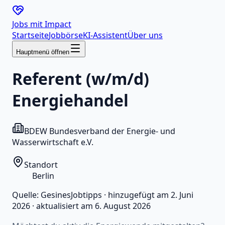
Jobs mit
Impact
Startseite
Jobbörse
KI-Assistent
Über uns
Hauptmenü öffnen
Referent (w/m/d)
Energiehandel
BDEW Bundesverband der Energie- und
Wasserwirtschaft e.V.
Standort
Berlin
Quelle:
GesinesJobtipps
·
hinzugefügt am
2. Juni
2026
·
aktualisiert am
6. August 2026