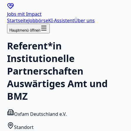
Jobs mit
Impact
Startseite
Jobbörse
KI-Assistent
Über uns
Hauptmenü öffnen
Referent*in
Institutionelle
Partnerschaften
Auswärtiges Amt und
BMZ
Oxfam Deutschland e.V.
Standort