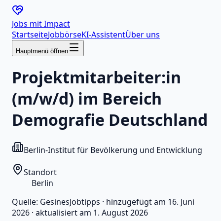
Jobs mit
Impact
Startseite
Jobbörse
KI-Assistent
Über uns
Hauptmenü öffnen
Projektmitarbeiter:in
(m/w/d) im Bereich
Demografie Deutschland
Berlin-Institut für Bevölkerung und Entwicklung
Standort
Berlin
Quelle:
GesinesJobtipps
·
hinzugefügt am
16. Juni
2026
·
aktualisiert am
1. August 2026