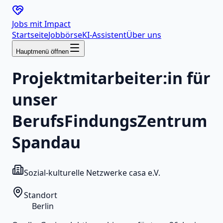
Jobs mit
Impact
Startseite
Jobbörse
KI-Assistent
Über uns
Hauptmenü öffnen
Projektmitarbeiter:in für
unser
BerufsFindungsZentrum
Spandau
Sozial-kulturelle Netzwerke casa e.V.
Standort
Berlin