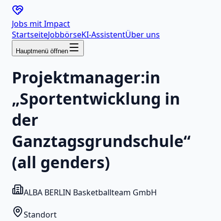
Jobs mit
Impact
Startseite
Jobbörse
KI-Assistent
Über uns
Hauptmenü öffnen
Projektmanager:in
„Sportentwicklung in
der
Ganztagsgrundschule“
(all genders)
ALBA BERLIN Basketballteam GmbH
Standort