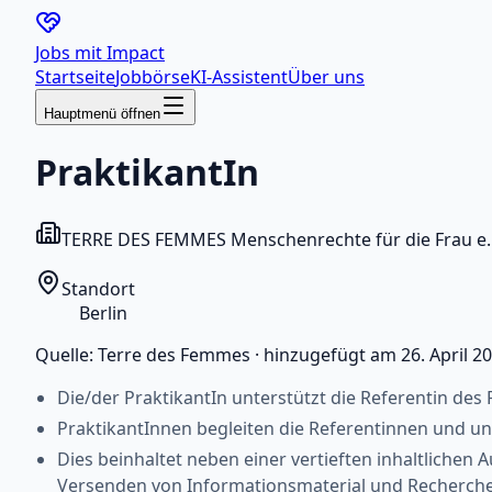
Jobs mit
Impact
Startseite
Jobbörse
KI-Assistent
Über uns
Hauptmenü öffnen
PraktikantIn
TERRE DES FEMMES Menschenrechte für die Frau e. 
Standort
Berlin
Quelle:
Terre des Femmes
·
hinzugefügt am
26. April 2
Die/der PraktikantIn unterstützt die Referentin des
PraktikantInnen begleiten die Referentinnen und un
Dies beinhaltet neben einer vertieften inhaltlich
Versenden von Informationsmaterial und Recherche