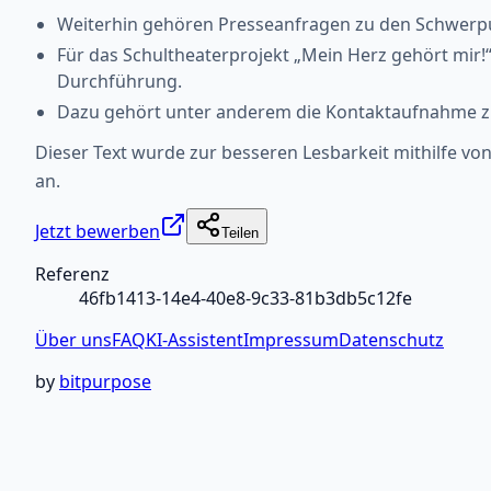
Weiterhin gehören Presseanfragen zu den Schwerpu
Für das Schultheaterprojekt „Mein Herz gehört mir!“
Durchführung.
Dazu gehört unter anderem die Kontaktaufnahme zu 
Dieser Text wurde zur besseren Lesbarkeit mithilfe von 
an.
Jetzt bewerben
Teilen
Referenz
46fb1413-14e4-40e8-9c33-81b3db5c12fe
Über uns
FAQ
KI-Assistent
Impressum
Datenschutz
by
bitpurpose