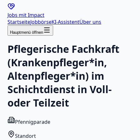
Jobs mit
Impact
Startseite
Jobbörse
KI-Assistent
Über uns
Hauptmenü öffnen
Pflegerische Fachkraft
(Krankenpfleger*in,
Altenpfleger*in) im
Schichtdienst in Voll-
oder Teilzeit
Pfennigparade
Standort