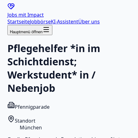
Jobs mit
Impact
Startseite
Jobbörse
KI-Assistent
Über uns
Hauptmenü öffnen
Pflegehelfer *in im
Schichtdienst;
Werkstudent* in /
Nebenjob
Pfennigparade
Standort
München