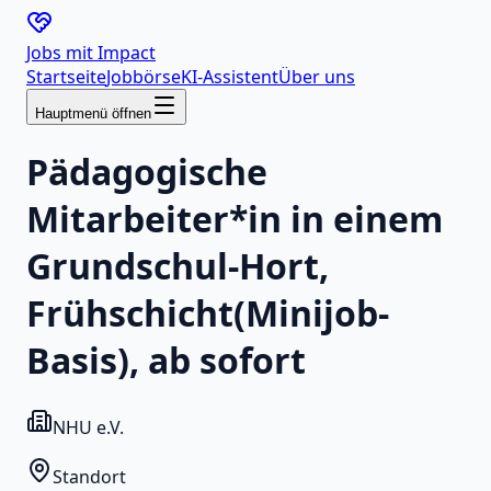
Jobs mit
Impact
Startseite
Jobbörse
KI-Assistent
Über uns
Hauptmenü öffnen
Pädagogische
Mitarbeiter*in in einem
Grundschul-Hort,
Frühschicht(Minijob-
Basis), ab sofort
NHU e.V.
Standort