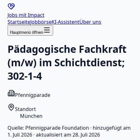
Jobs mit
Impact
Startseite
Jobbörse
KI-Assistent
Über uns
Hauptmenü öffnen
Pädagogische Fachkraft
(m/w) im Schichtdienst;
302-1-4
Pfennigparade
Standort
München
Quelle:
Pfennigparade Foundation
·
hinzugefügt am
1. Juli 2026
·
aktualisiert am
28. Juli 2026