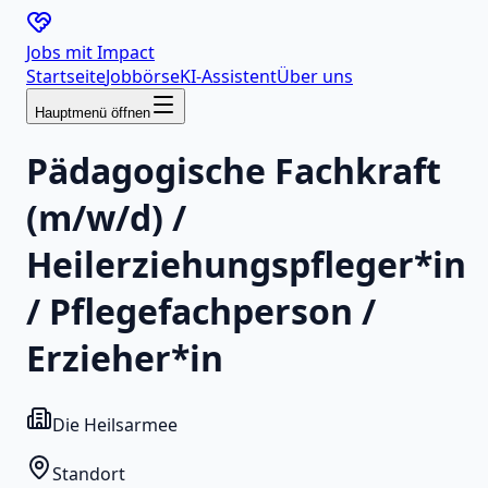
Jobs mit
Impact
Startseite
Jobbörse
KI-Assistent
Über uns
Hauptmenü öffnen
Pädagogische Fachkraft
(m/w/d) /
Heilerziehungspfleger*in
/ Pflegefachperson /
Erzieher*in
Die Heilsarmee
Standort