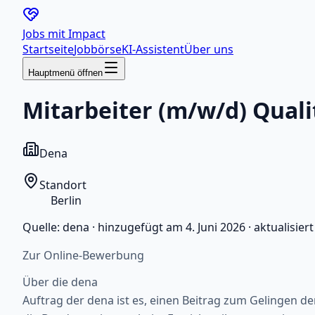
Jobs mit
Impact
Startseite
Jobbörse
KI-Assistent
Über uns
Hauptmenü öffnen
Mitarbeiter (m/w/d) Qual
Dena
Standort
Berlin
Quelle:
dena
·
hinzugefügt am
4. Juni 2026
·
aktualisier
Zur Online-Bewerbung
Über die dena
Auftrag der dena ist es, einen Beitrag zum Gelingen 