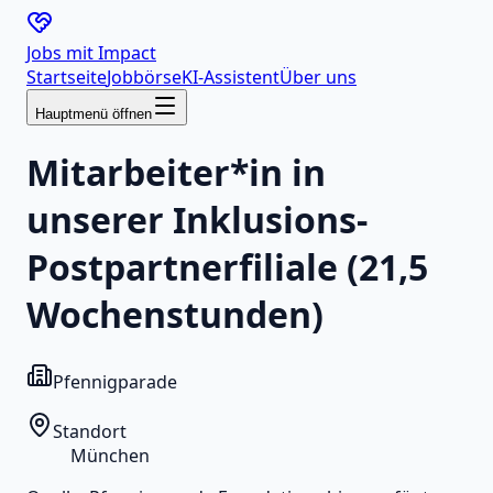
Jobs mit
Impact
Startseite
Jobbörse
KI-Assistent
Über uns
Hauptmenü öffnen
Mitarbeiter*in in
unserer Inklusions-
Postpartnerfiliale (21,5
Wochenstunden)
Pfennigparade
Standort
München