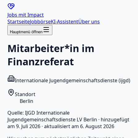
Jobs mit
Impact
Startseite
Jobbörse
KI-Assistent
Über uns
Hauptmenü öffnen
Mitarbeiter*in im
Finanzreferat
Internationale Jugendgemeinschaftsdienste (ijgd)
Standort
Berlin
Quelle:
IJGD Internationale
Jugendgemeinschaftsdienste LV Berlin
·
hinzugefügt
am
9. Juli 2026
·
aktualisiert am
6. August 2026