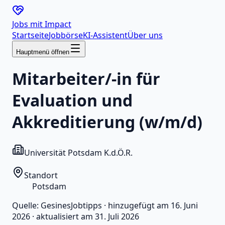
Jobs mit
Impact
Startseite
Jobbörse
KI-Assistent
Über uns
Hauptmenü öffnen
Mitarbeiter/-in für
Evaluation und
Akkreditierung (w/m/d)
Universität Potsdam K.d.Ö.R.
Standort
Potsdam
Quelle:
GesinesJobtipps
·
hinzugefügt am
16. Juni
2026
·
aktualisiert am
31. Juli 2026