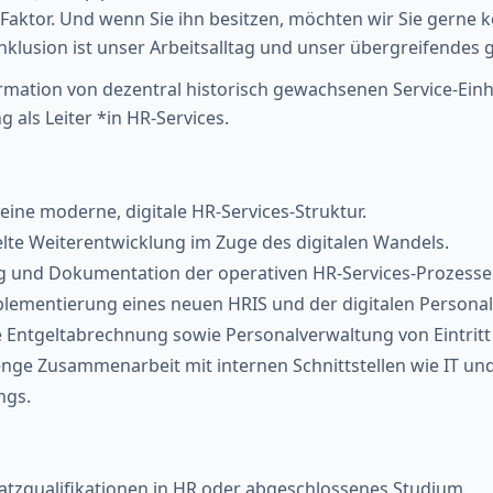
Faktor. Und wenn Sie ihn besitzen, möchten wir Sie gerne 
usion ist unser Arbeitsalltag und unser übergreifendes ges
rmation von dezentral historisch gewachsenen Service-Ein
 als Leiter *in HR-Services.
eine moderne, digitale HR-Services-Struktur.
lte Weiterentwicklung im Zuge des digitalen Wandels.
ng und Dokumentation der operativen HR-Services-Prozesse
plementierung eines neuen HRIS und der digitalen Personal
Entgeltabrechnung sowie Personalverwaltung von Eintritt b
nge Zusammenarbeit mit internen Schnittstellen wie IT und
ngs.
tzqualifikationen in HR oder abgeschlossenes Studium.