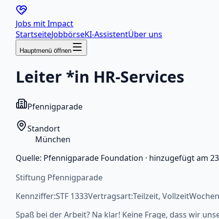
Jobs mit
Impact
Startseite
Jobbörse
KI-Assistent
Über uns
Hauptmenü öffnen
Leiter *in HR-Services
Pfennigparade
Standort
München
Quelle:
Pfennigparade Foundation
·
hinzugefügt am
23
Stiftung Pfennigparade
Kennziffer:STF 1333Vertragsart:Teilzeit, VollzeitWoc
Spaß bei der Arbeit? Na klar! Keine Frage, dass wir u