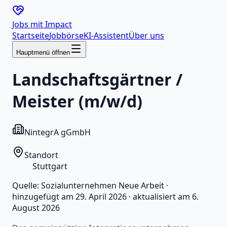
Jobs mit
Impact
Startseite
Jobbörse
KI-Assistent
Über uns
Hauptmenü öffnen
Landschaftsgärtner /
Meister (m/w/d)
NintegrA gGmbH
Standort
Stuttgart
Quelle:
Sozialunternehmen Neue Arbeit
·
hinzugefügt am
29. April 2026
·
aktualisiert am
6.
August 2026