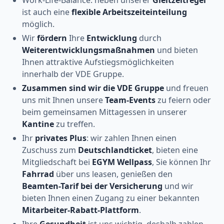
ist auch eine
flexible Arbeitszeiteinteilung
möglich.
Wir
fördern
Ihre
Entwicklung
durch
Weiterentwicklungsmaßnahmen
und bieten
Ihnen attraktive Aufstiegsmöglichkeiten
innerhalb der VDE Gruppe.
Zusammen sind wir die VDE Gruppe
und freuen
uns mit Ihnen unsere
Team-Events
zu feiern oder
beim gemeinsamen Mittagessen in unserer
Kantine
zu treffen.
Ihr
privates Plus
: wir zahlen Ihnen einen
Zuschuss zum
Deutschlandticket
, bieten eine
Mitgliedschaft bei
EGYM Wellpass
, Sie können Ihr
Fahrrad
über uns leasen, genießen den
Beamten-Tarif bei der Versicherung
und wir
bieten Ihnen einen Zugang zu einer bekannten
Mitarbeiter-Rabatt-Plattform
.
Ihre
Gesundheit
ist uns wichtig, deshalb zahlen