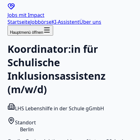
Jobs mit
Impact
Startseite
Jobbörse
KI-Assistent
Über uns
Hauptmenü öffnen
Koordinator:in für
Schulische
Inklusionsassistenz
(m/w/d)
LHS Lebenshilfe in der Schule gGmbH
Standort
Berlin