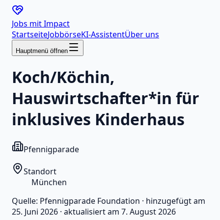
Jobs mit
Impact
Startseite
Jobbörse
KI-Assistent
Über uns
Hauptmenü öffnen
Koch/Köchin,
Hauswirtschafter*in für
inklusives Kinderhaus
Pfennigparade
Standort
München
Quelle:
Pfennigparade Foundation
·
hinzugefügt am
25. Juni 2026
·
aktualisiert am
7. August 2026