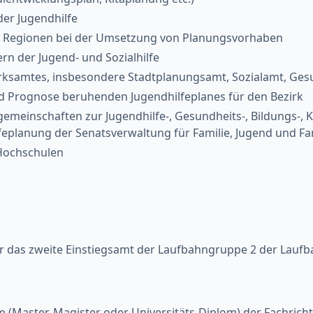
er Jugendhilfe
d Regionen bei der Umsetzung von Planungsvorhaben
n der Jugend- und Sozialhilfe
rksamtes, insbesondere Stadtplanungsamt, Sozialamt, Ge
nd Prognose beruhenden Jugendhilfeplanes für den Bezirk
gemeinschaften zur Jugendhilfe-, Gesundheits-, Bildungs-, 
planung der Senatsverwaltung für Familie, Jugend und Fa
 Hochschulen
ür das zweite Einstiegsamt der Laufbahngruppe 2 der Lauf
Master, Magister oder Universitäts-Diplom) der Fachrichtu