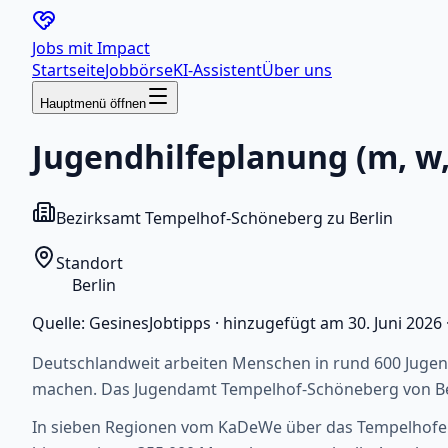
Jobs mit
Impact
Startseite
Jobbörse
KI-Assistent
Über uns
Hauptmenü öffnen
Jugendhilfeplanung (m, w,
Bezirksamt Tempelhof-Schöneberg zu Berlin
Standort
Berlin
Quelle:
GesinesJobtipps
·
hinzugefügt am
30. Juni 2026
Deutschlandweit arbeiten Menschen in rund 600 Jugen
machen. Das Jugendamt Tempelhof-Schöneberg von Berl
In sieben Regionen vom KaDeWe über das Tempelhofer F