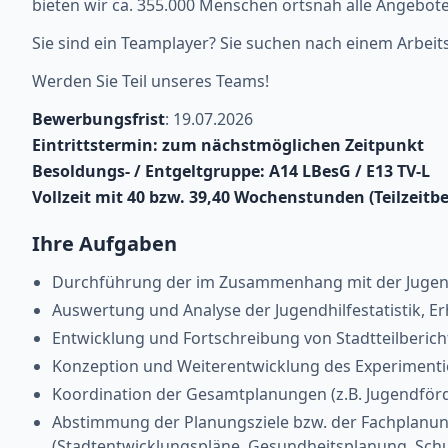
bieten wir ca. 355.000 Menschen ortsnah alle Angebo
Sie sind ein Teamplayer? Sie suchen nach einem Arbei
Werden Sie Teil unseres Teams!
Bewerbungsfrist
: 19.07.2026
Eintrittstermin: zum nächstmöglichen Zeitpunkt
Besoldungs- / Entgeltgruppe: A14 LBesG / E13 TV-L
Vollzeit mit 40 bzw. 39,40 Wochenstunden (Teilzeitb
Ihre Aufgaben
Durchführung der im Zusammenhang mit der Jugendh
Auswertung und Analyse der Jugendhilfestatistik, Er
Entwicklung und Fortschreibung von Stadtteilberich
Konzeption und Weiterentwicklung des Experimentie
Koordination der Gesamtplanungen (z.B. Jugendförde
Abstimmung der Planungsziele bzw. der Fachplanung
(Stadtentwicklungspläne, Gesundheitsplanung, Schu