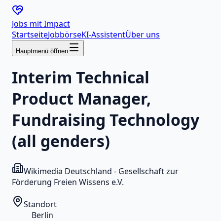
Jobs mit
Impact
Startseite
Jobbörse
KI-Assistent
Über uns
Hauptmenü öffnen
Interim Technical
Product Manager,
Fundraising Technology
(all genders)
Wikimedia Deutschland - Gesellschaft zur
Förderung Freien Wissens e.V.
Standort
Berlin