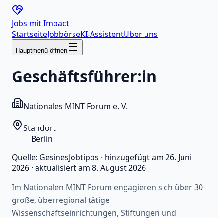
Jobs mit
Impact
Startseite
Jobbörse
KI-Assistent
Über uns
Hauptmenü öffnen
Geschäftsführer:in
Nationales MINT Forum e. V.
Standort
Berlin
Quelle:
GesinesJobtipps
·
hinzugefügt am
26. Juni
2026
·
aktualisiert am
8. August 2026
Im Nationalen MINT Forum engagieren sich über 30
große, überregional tätige
Wissenschaftseinrichtungen, Stiftungen und