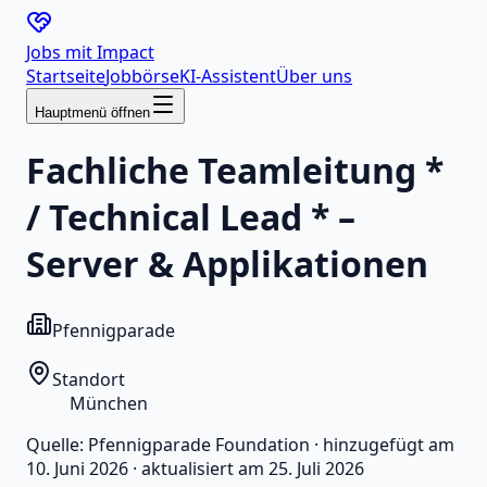
Jobs mit
Impact
Startseite
Jobbörse
KI-Assistent
Über uns
Hauptmenü öffnen
Fachliche Teamleitung *
/ Technical Lead * –
Server & Applikationen
Pfennigparade
Standort
München
Quelle:
Pfennigparade Foundation
·
hinzugefügt am
10. Juni 2026
·
aktualisiert am
25. Juli 2026