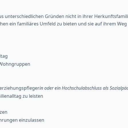
aus unterschiedlichen Gründen nicht in ihrer Herkunftsfam
ichen ein familiäres Umfeld zu bieten und sie auf ihrem Weg 
ltag
en Wohngruppen
ilerziehungspfleger
in oder ein Hochschulabschluss als Sozialp
lienalltag zu leisten
tzen
ahrungen einzulassen