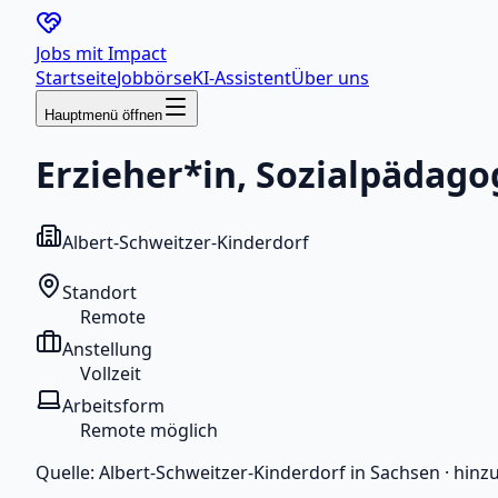
Jobs mit
Impact
Startseite
Jobbörse
KI-Assistent
Über uns
Hauptmenü öffnen
Erzieher*in, Sozialpädago
Albert-Schweitzer-Kinderdorf
Standort
Remote
Anstellung
Vollzeit
Arbeitsform
Remote möglich
Quelle:
Albert-Schweitzer-Kinderdorf in Sachsen
·
hinz