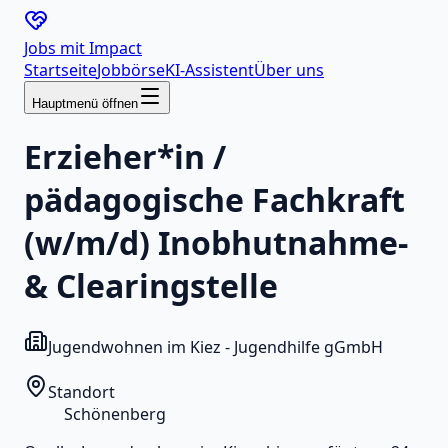
Jobs mit
Impact
Startseite
Jobbörse
KI-Assistent
Über uns
Hauptmenü öffnen
Erzieher*in /
pädagogische Fachkraft
(w/m/d) Inobhutnahme-
& Clearingstelle
Jugendwohnen im Kiez - Jugendhilfe gGmbH
Standort
Schönenberg