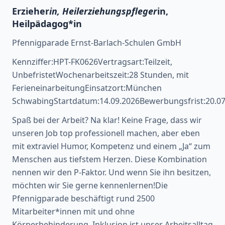
Erzieher
in, Heilerziehungspfleger
in,
Heilpädagog*in
Pfennigparade Ernst-Barlach-Schulen GmbH
Kennziffer:HPT-FK0626Vertragsart:Teilzeit,
UnbefristetWochenarbeitszeit:28 Stunden, mit
FerieneinarbeitungEinsatzort:München
SchwabingStartdatum:14.09.2026Bewerbungsfrist:20.07
Spaß bei der Arbeit? Na klar! Keine Frage, dass wir
unseren Job top professionell machen, aber eben
mit extraviel Humor, Kompetenz und einem „Ja“ zum
Menschen aus tiefstem Herzen. Diese Kombination
nennen wir den P-Faktor. Und wenn Sie ihn besitzen,
möchten wir Sie gerne kennenlernen!Die
Pfennigparade beschäftigt rund 2500
Mitarbeiter*innen mit und ohne
Körperbehinderung. Inklusion ist unser Arbeitsalltag