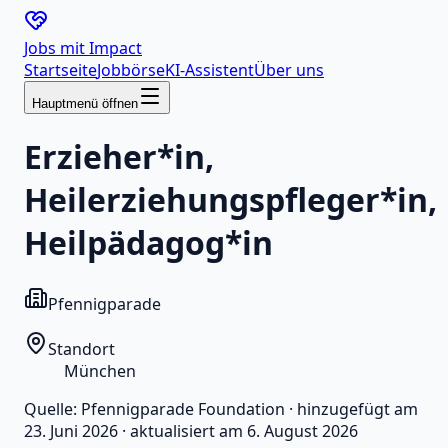
Jobs mit
Impact
Startseite
Jobbörse
KI-Assistent
Über uns
Hauptmenü öffnen
Erzieher*in,
Heilerziehungspfleger*in,
Heilpädagog*in
Pfennigparade
Standort
München
Quelle:
Pfennigparade Foundation
·
hinzugefügt am
23. Juni 2026
·
aktualisiert am
6. August 2026