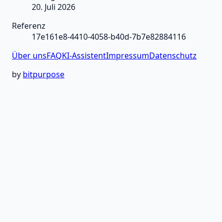
20. Juli 2026
Referenz
17e161e8-4410-4058-b40d-7b7e82884116
Über uns
FAQ
KI-Assistent
Impressum
Datenschutz
by
bitpurpose