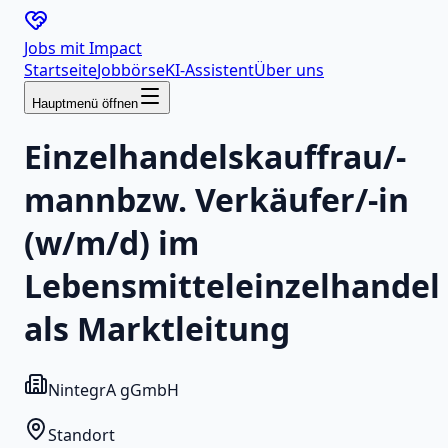
Jobs mit
Impact
Startseite
Jobbörse
KI-Assistent
Über uns
Hauptmenü öffnen
Einzelhandelskauffrau/-
mannbzw. Verkäufer/-in
(w/m/d) im
Lebensmitteleinzelhandel
als Marktleitung
NintegrA gGmbH
Standort