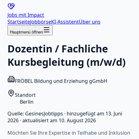
Jobs mit
Impact
Startseite
Jobbörse
KI-Assistent
Über uns
Hauptmenü öffnen
Dozentin / Fachliche
Kursbegleitung (m/w/d)
FRÖBEL Bildung und Erziehung gGmbH
Standort
Berlin
Quelle:
GesinesJobtipps
·
hinzugefügt am
13. Juni
2026
·
aktualisiert am
10. August 2026
Möchten Sie Ihre Expertise in Teilhabe und Inklusion