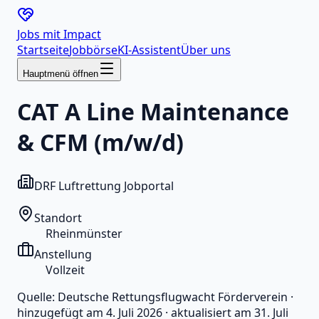
Jobs mit
Impact
Startseite
Jobbörse
KI-Assistent
Über uns
Hauptmenü öffnen
CAT A Line Maintenance
& CFM (m/w/d)
DRF Luftrettung Jobportal
Standort
Rheinmünster
Anstellung
Vollzeit
Quelle:
Deutsche Rettungsflugwacht Förderverein
·
hinzugefügt am
4. Juli 2026
·
aktualisiert am
31. Juli