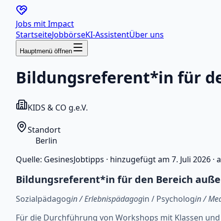
Jobs mit
Impact
Startseite
Jobbörse
KI-Assistent
Über uns
Hauptmenü öffnen
Bildungsreferent*in für d
KIDS & CO g.e.V.
Standort
Berlin
Quelle:
GesinesJobtipps
·
hinzugefügt am
7. Juli 2026
·
a
Bildungsreferent*in für den Bereich auße
Sozialpädagog
in / Erlebnispädagog
in / Psycholog
in / Me
Für die Durchführung von Workshops mit Klassen und