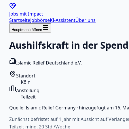
Jobs mit
Impact
Startseite
Jobbörse
KI-Assistent
Über uns
Hauptmenü öffnen
Aushilfskraft in der Spe
Islamic Relief Deutschland e.V.
Standort
Köln
Anstellung
Teilzeit
Quelle:
Islamic Relief Germany
·
hinzugefügt am
16. Ma
Zunächst befristet auf 1 Jahr mit Aussicht auf Verlän
Teilzeit mind. 20 Std./Woche