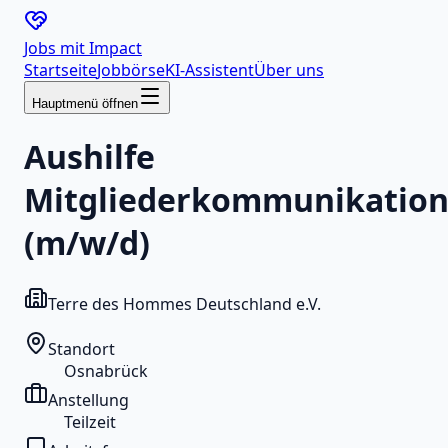
Jobs mit
Impact
Startseite
Jobbörse
KI-Assistent
Über uns
Hauptmenü öffnen
Aushilfe
Mitgliederkommunikatio
(m/w/d)
Terre des Hommes Deutschland e.V.
Standort
Osnabrück
Anstellung
Teilzeit