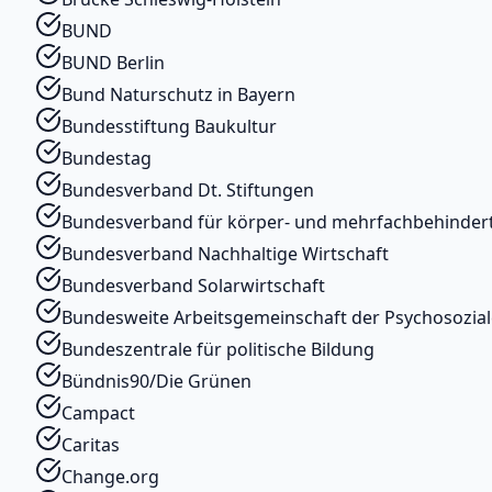
BUND
BUND Berlin
Bund Naturschutz in Bayern
Bundesstiftung Baukultur
Bundestag
Bundesverband Dt. Stiftungen
Bundesverband für körper- und mehrfachbehinde
Bundesverband Nachhaltige Wirtschaft
Bundesverband Solarwirtschaft
Bundesweite Arbeitsgemeinschaft der Psychosoziale
Bundeszentrale für politische Bildung
Bündnis90/Die Grünen
Campact
Caritas
Change.org