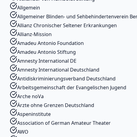
Allgemein
Allgemeiner Blinden- und Sehbehindertenverein Berl
Allianz Chronischer Seltener Erkrankungen
Allianz-Mission
Amadeu Antonio Foundation
Amadeu Antonio Stiftung
Amnesty International DE
Amnesty International Deutschland
Antidiskriminierungsverband Deutschland
Arbeitsgemeinschaft der Evangelischen Jugend
Arche noVa
Ärzte ohne Grenzen Deutschland
Aspeninstitute
Association of German Amateur Theater
AWO