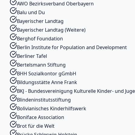
AWO Bezirksverband Oberbayern
Balu und Du
Bayerischer Landtag
Bayerischer Landtag (Weitere)
Berghof Foundation
Berlin Institute for Population and Development
Berliner Tafel
Bertelsmann Stiftung
BHH Sozialkontor gGmbH
Bildungsstätte Anne Frank
BKJ - Bundesvereinigung Kulturelle Kinder- und Jug
Blindeninstitutsstiftung
Bolivianisches Kinderhilfswerk
Boniface Association
Brot für die Welt
Brücke Schleswig-Holstein