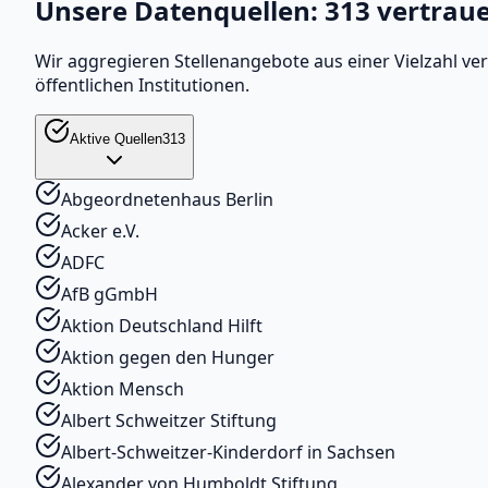
Unsere Datenquellen:
313
vertraue
Wir aggregieren Stellenangebote aus einer Vielzahl v
öffentlichen Institutionen.
Aktive Quellen
313
Abgeordnetenhaus Berlin
Acker e.V.
ADFC
AfB gGmbH
Aktion Deutschland Hilft
Aktion gegen den Hunger
Aktion Mensch
Albert Schweitzer Stiftung
Albert-Schweitzer-Kinderdorf in Sachsen
Alexander von Humboldt Stiftung