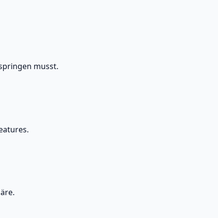
rspringen musst.
eatures.
äre.